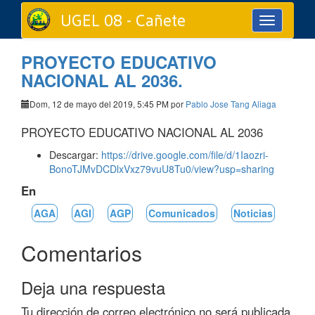
UGEL 08 - Cañete
Toggle
navigation
PROYECTO EDUCATIVO
NACIONAL AL 2036.
Dom, 12 de mayo del 2019, 5:45 PM por
Pablo Jose Tang Aliaga
PROYECTO EDUCATIVO NACIONAL AL 2036
Descargar:
https://drive.google.com/file/d/1Iaozri-
BonoTJMvDCDlxVxz79vuU8Tu0/view?usp=sharing
En
AGA
AGI
AGP
Comunicados
Noticias
Comentarios
Deja una respuesta
Tu dirección de correo electrónico no será publicada.