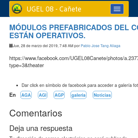
UGEL 08 - Cañete
Toggle
navigation
MÓDULOS PREFABRICADOS DEL CO
ESTÁN OPERATIVOS.
Jue, 28 de marzo del 2019, 7:48 AM por
Pablo Jose Tang Aliaga
https://www.facebook.com/UGEL08Canete/photos/a.23
type=3&theater
Dar click en símbolo de facebook para acceder a galería fot
En
AGA
AGI
AGP
galeria
Noticias
Comentarios
Deja una respuesta