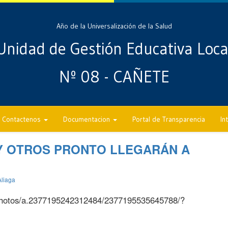
Año de la Universalización de la Salud
Unidad de Gestión Educativa Loca
Nº 08 - CAÑETE
Contactenos
Documentacion
Portal de Transparencia
In
 Y OTROS PRONTO LLEGARÁN A
Aliaga
hotos/a.2377195242312484/2377195535645788/?