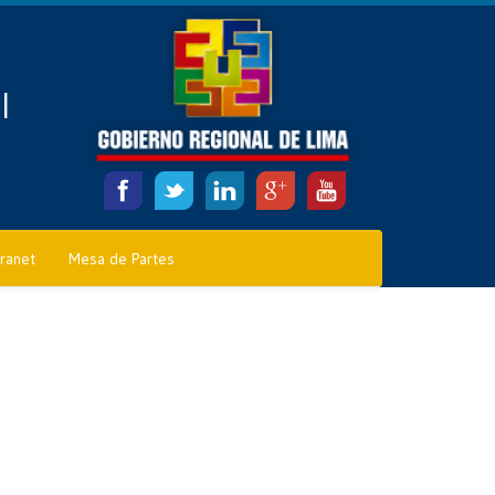
l
tranet
Mesa de Partes