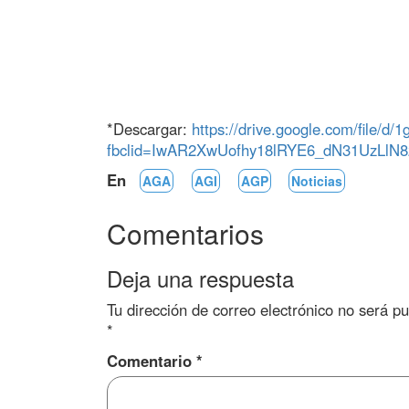
*Descargar:
https://drive.google.com/file/
fbclid=IwAR2XwUofhy18lRYE6_dN31UzLlN
En
AGA
AGI
AGP
Noticias
Comentarios
Deja una respuesta
Tu dirección de correo electrónico no será pu
*
Comentario
*