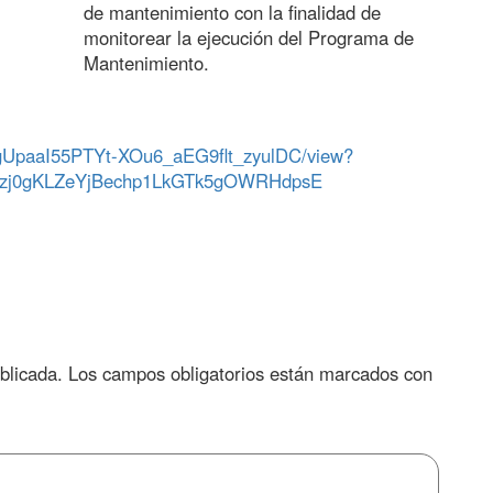
de mantenimiento con la finalidad de
monitorear la ejecución del Programa de
Mantenimiento.
d/1gUpaaI55PTYt-XOu6_aEG9flt_zyulDC/view?
8zj0gKLZeYjBechp1LkGTk5gOWRHdpsE
blicada.
Los campos obligatorios están marcados con