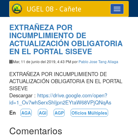
UGEL 08 - Cañete
Toggle
navigation
EXTRAÑEZA POR
INCUMPLIMIENTO DE
ACTUALIZACIÓN OBLIGATORIA
EN EL PORTAL SISEVE
Mar, 11 de junio del 2019, 4:43 PM por
Pablo Jose Tang Aliaga
EXTRAÑEZA POR INCUMPLIMIENTO DE
ACTUALIZACIÓN OBLIGATORIA EN EL PORTAL
SISEVE
Descargar :
https://drive.google.com/open?
id=1_Ov7whSerxShIjpn2EYtaW68VPjQNqAs
En
AGA
AGI
AGP
Oficios Múltiples
Comentarios