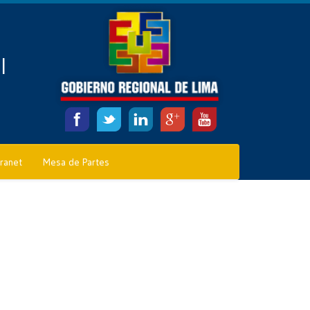
l
tranet
Mesa de Partes