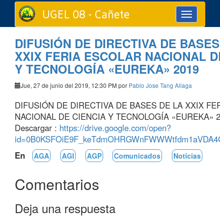
UGEL 08 - Cañete
Toggle
navigation
DIFUSIÓN DE DIRECTIVA DE BASES
XXIX FERIA ESCOLAR NACIONAL D
Y TECNOLOGÍA «EUREKA» 2019
Jue, 27 de junio del 2019, 12:30 PM por
Pablo Jose Tang Aliaga
DIFUSIÓN DE DIRECTIVA DE BASES DE LA XXIX F
NACIONAL DE CIENCIA Y TECNOLOGÍA «EUREKA» 2
Descargar :
https://drive.google.com/open?
id=0B0KSFOiE9F_keTdmOHRGWnFWWWtfdm1aVDA4
En
AGA
AGI
AGP
Comunicados
Noticias
Comentarios
Deja una respuesta