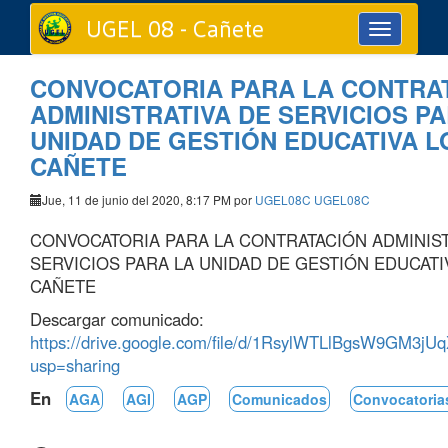
UGEL 08 - Cañete
Toggle
navigation
CONVOCATORIA PARA LA CONTRA
ADMINISTRATIVA DE SERVICIOS P
UNIDAD DE GESTIÓN EDUCATIVA LO
CAÑETE
Jue, 11 de junio del 2020, 8:17 PM por
UGEL08C UGEL08C
CONVOCATORIA PARA LA CONTRATACIÓN ADMINIST
SERVICIOS PARA LA UNIDAD DE GESTIÓN EDUCATIV
CAÑETE
Descargar comunicado:
https://drive.google.com/file/d/1RsylWTLlBgsW9GM3j
usp=sharing
En
AGA
AGI
AGP
Comunicados
Convocatoria