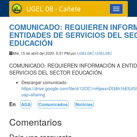
UGEL 08 - Cañete
Toggle
navigation
COMUNICADO: REQUIEREN INFOR
ENTIDADES DE SERVICIOS DEL S
EDUCACIÓN
Mié, 15 de abril del 2020, 5:31 PM por
UGEL08C UGEL08C
COMUNICADO: REQUIEREN INFORMACIÓN A ENTI
SERVICIOS DEL SECTOR EDUCACIÓN
Descargar comunicado:
https://drive.google.com/file/d/12OC1nHjasxnDG8h1bE5J
usp=sharing
En
AGA
Comunicados
Noticias
Comentarios
Deja una respuesta