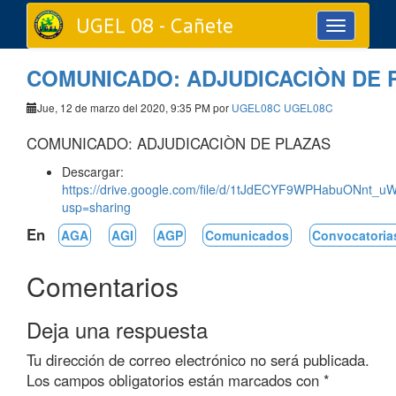
UGEL 08 - Cañete
Toggle
navigation
COMUNICADO: ADJUDICACIÒN DE 
Jue, 12 de marzo del 2020, 9:35 PM por
UGEL08C UGEL08C
COMUNICADO: ADJUDICACIÒN DE PLAZAS
Descargar:
https://drive.google.com/file/d/1tJdECYF9WPHabuONnt_
usp=sharing
En
AGA
AGI
AGP
Comunicados
Convocatoria
Comentarios
Deja una respuesta
Tu dirección de correo electrónico no será publicada.
Los campos obligatorios están marcados con
*