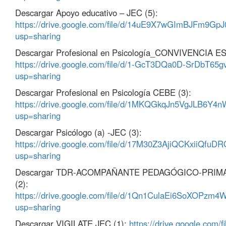
Descargar Apoyo educativo – JEC (5):
https://drive.google.com/file/d/14uE9X7wGImBJFm9GpJ
usp=sharing
Descargar Profesional en Psicología_CONVIVENCIA E
https://drive.google.com/file/d/1-GcT3DQa0D-SrDbT65
usp=sharing
Descargar Profesional en Psicología CEBE (3):
https://drive.google.com/file/d/1MKQGkqJn5VgJLB6Y
usp=sharing
Descargar Psicólogo (a) -JEC (3):
https://drive.google.com/file/d/17M30Z3AjiQCKxiiQfu
usp=sharing
Descargar TDR-ACOMPAÑANTE PEDAGÓGICO-PRIM
(2):
https://drive.google.com/file/d/1Qn1CulaEi6SoXOPzm
usp=sharing
Descargar VIGILATE JEC (1):
https://drive.google.com/