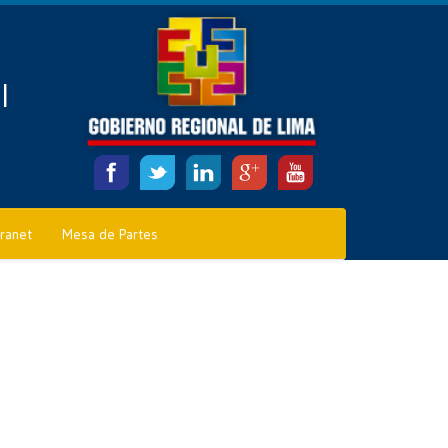
l
tranet
Mesa de Partes