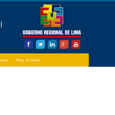
l
tranet
Mesa de Partes